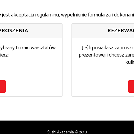
jest akceptacja regulaminu, wypełnienie formularza i dokonani
PROSZENIA
REZERWAC
wybrany termin warsztatów
Jeśli posiadasz zaprosz
ierz:
prezentowej i chcesz za
kuli
Sushi Akademia © 2018