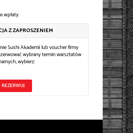
e wpłaty.
JA Z ZAPROSZENIEM
enie Sushi Akademii lub voucher firmy
rezerwować wybrany termin warsztatów
narnych, wybierz:
REZERWUJ