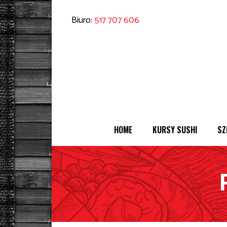
Biuro:
517 707 606
HOME
KURSY SUSHI
SZ